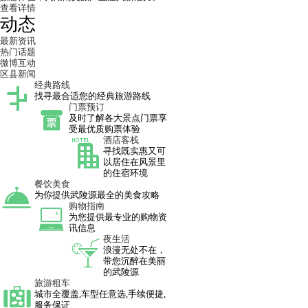
查看详情
动态
最新资讯
热门话题
微博互动
区县新闻
经典路线
找寻最合适您的经典旅游路线
门票预订
及时了解各大景点门票享
受最优质购票体验
酒店客栈
寻找既实惠又可
以居住在风景里
的住宿环境
餐饮美食
为你提供武陵源最全的美食攻略
购物指南
为您提供最专业的购物资
讯信息
夜生活
浪漫无处不在，
带您沉醉在美丽
的武陵源
旅游租车
城市全覆盖,车型任意选,手续便捷,
服务保证