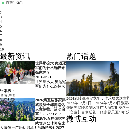
首页
>
动态
1
2
3
4
5
6
7
8
9
10
最新资讯
热门话题
世界那么大 奥运冠
军们为什么选择来
张家界？
2016/09/13
世界那么大 奥运冠
军们为什么选择来
张家界？
查看详情
2024武陵源酒贺龙年，佳禾餐饮送吉
2026第五届张家界
2023年12月1日—2024年2月29
2025年张家界武陵源第四届诚邀网络达人宣传推广活动启动！
武陵源全球网络达
张家界武陵源景区致广大游客朋友的
人宣传推广活动启
2025/01/09
【官宣】盲盒送礼，张家界景区“两亿
幕！
2026/03/12
2025年1月10日至2026年1月10日，符合条件的网络达人可免费游！
微博互动
2026第五届张家界
查看详情
武陵源全球网络达
人宣传推广活动启幕！活动持续到2027