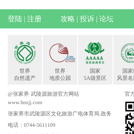
登陆
|
注册
攻略
|
投诉
|
论坛
世界
世界
国家
国家
自然遗产
地质公园
5A级景区
风景名
@张家界·武陵源旅游官方网站
官
www.hnzjj.com
张家界市武陵源区文化旅游广电体育局.政务
电话：0744-5611109