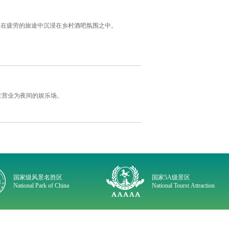
您在疲劳的旅途中沉浸在乡村酒吧氛围之中。
的主营业为夜间的娱乐场。
国家级风景名胜区
国家5A级景区
National Park of China
National Tourst Attraction