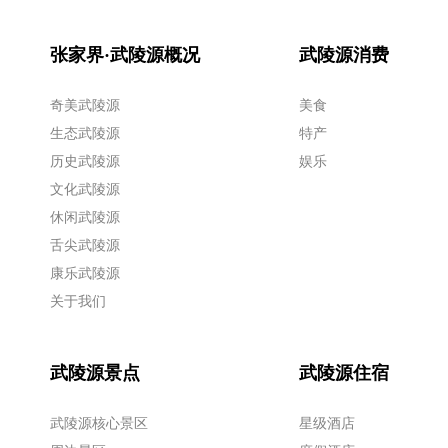
张家界·武陵源概况
武陵源消费
奇美武陵源
美食
生态武陵源
特产
历史武陵源
娱乐
文化武陵源
休闲武陵源
舌尖武陵源
康乐武陵源
关于我们
武陵源景点
武陵源住宿
武陵源核心景区
星级酒店