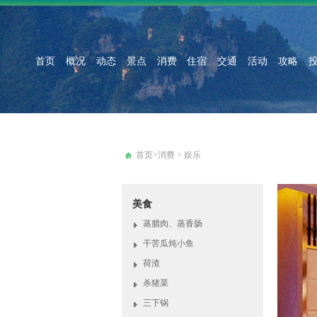
首页
概况
动态
景点
消费
住宿
交通
活动
攻略
首页
>
消费
>
娱乐
美食
蒸腊肉、蒸香肠
干苦瓜炖小鱼
荷渣
杀猪菜
三下锅