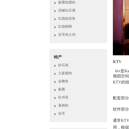
枞菌炖腊肉
泥鳅钻豆腐
红烧娃娃鱼
红烧梆梆
岩耳炖土鸡
特产
KTV
砂石画
ktv是K
土家腊肉
视唱空间
金鞭鱼
KTV的
枞菌
杜仲茶
配套部分
葛根粉
软件部分
岩耳
通常KT
用，根据