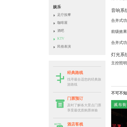
娱乐
音响系
足疗按摩
合并式功
咖啡屋
酒吧
前级效果
KTV
合并式功
民俗表演
灯光系
主控照明
经典路线
找寻最合适您的经典旅
游路线
不可不知
门票预订
及时了解各大景点门票
享受最优质购票体验
酒店客栈