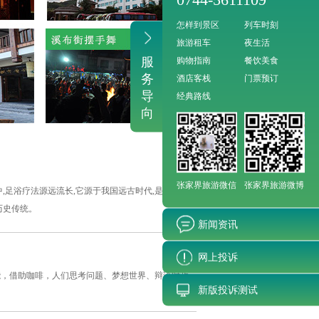
怎样到景区
列车时刻
旅游租车
夜生活
服
购物指南
餐饮美食
务
酒店客栈
门票预订
导
经典路线
向
张家界旅游微信
张家界旅游微博
,足浴疗法源远流长,它源于我国远古时代,是人们在
历史传统。
新闻资讯
网上投诉
能，借助咖啡，人们思考问题、梦想世界、辩论时政
新版投诉测试