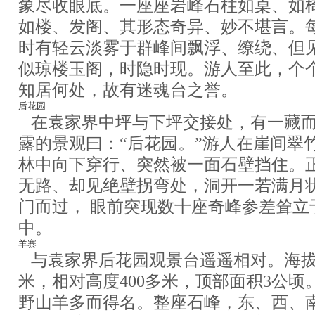
象尽收眼底。一座座岩峰石柱如桌、如
如楼、发阁、其形态奇异、妙不堪言。
时有轻云淡雾于群峰间飘浮、缭绕、但
似琼楼玉阁，时隐时现。游人至此，个
知居何处，故有迷魂台之誉。
后
花园
在袁家界中坪与下坪交接处，有一藏
露的景观曰：“后花园。”游人在崖间翠
林中向下穿行、突然被一面石壁挡住。
无路、却见绝壁拐弯处，洞开一若满月
门而过， 眼前突现数十座奇峰参差耸立
中。
羊寨
与袁家界后花园观景台遥遥相对。海拔9
米，相对高度400多米，顶部面积3公顷
野山羊多而得名。整座石峰，东、西、