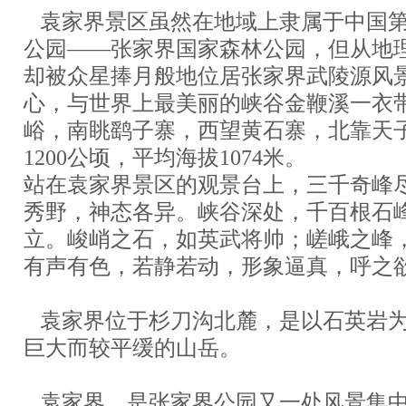
袁家界景区虽然在地域上隶属于中国
公园——张家界国家森林公园，但从地
却被众星捧月般地位居张家界武陵源风
心，与世界上最美丽的峡谷金鞭溪一衣
峪，南眺鹞子寨，西望黄石寨，北靠天
1200公顷，平均海拔1074米。
站在袁家界景区的观景台上，三千奇峰
秀野，神态各异。峡谷深处，千百根石
立。峻峭之石，如英武将帅；嵯峨之峰
有声有色，若静若动，形象逼真，呼之
袁家界位于杉刀沟北麓，是以石英岩
巨大而较平缓的山岳。
袁家界。是张家界公园又一处风景集