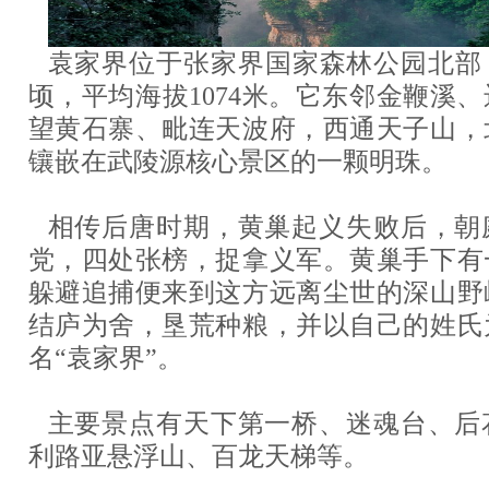
袁家界位于张家界国家森林公园北部，
顷，平均海拔1074米。它东邻金鞭溪
望黄石寨、毗连天波府，西通天子山，
镶嵌在武陵源核心景区的一颗明珠。
相传后唐时期，黄巢起义失败后，朝
党，四处张榜，捉拿义军。黄巢手下有
躲避追捕便来到这方远离尘世的深山野
结庐为舍，垦荒种粮，并以自己的姓氏
名“袁家界”。
主要景点有天下第一桥、迷魂台、后
利路亚悬浮山、百龙天梯等。