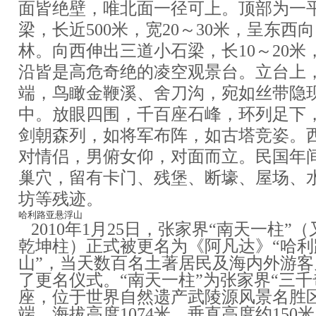
面皆绝壁，唯北面一径可上。顶部为一
梁
，长近500米，宽20～30米，呈东西
林
。向西伸出三道小石梁，长10～20米
沿皆是高危奇绝的凌空观景台。立台上
端，鸟瞰金鞭溪、舍刀沟，宛如丝带隐
中。放眼四围，千百座石峰，环列足下
剑朝森列，如将军布阵，如
古塔
竞姿。
对情侣，男俯女仰，对面而立。民国年
巢穴，留有卡门、残堡、断壕、屋场、
坊等残迹。
哈利路亚悬浮山
2010年1月25日，张家界“南天一柱”（
乾坤柱）正式被更名为《阿凡达》“哈利
山”，当天数百名土著居民及海内外游客
了更名仪式。“南天一柱”为张家界“三千
座，位于世界自然遗产武陵源风景名胜
端，海拔高度1074米，垂直高度约150