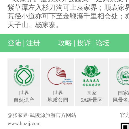
紫草潭左入杉刀沟可上袁家界；顺袁家
荒径小道亦可下至金鞭溪千里相会处；
天子山、杨家寨。
登陆
|
注册
攻略
|
投诉
|
论坛
世界
世界
国家
国家
自然遗产
地质公园
5A级景区
风景名
@张家界·武陵源旅游官方网站
官
www.hnzjj.com