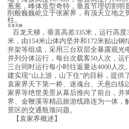
葱葱，峰体造型奇特，垂直节理切割明
削般巍巍屹立于张家界，有顶天立地之
柱。
百龙天梯
百龙天梯，垂直高差335米，运行高度3
米，由154米山体内坚井和172米贴山钢
井架等组成，采用三台双层全暴露观光
并列分体运行，每台次载客50人次，运行
三台同时运行每小时往返量达4000人次
建实现“山上游，山下住”的目标，提供
袁家界天下第一桥、迷魂台、天悬白练
家界等绝世美景从幕后推向了前台，并
界、金鞭溪等精品旅游线路连为一体，
景区的交通瓶颈问题。
【袁家界概述】