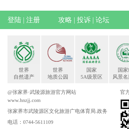
登陆
|
注册
攻略
|
投诉
|
论坛
世界
世界
国家
国家
自然遗产
地质公园
5A级景区
风景名
@张家界·武陵源旅游官方网站
官
www.hnzjj.com
张家界市武陵源区文化旅游广电体育局.政务
电话：0744-5611109