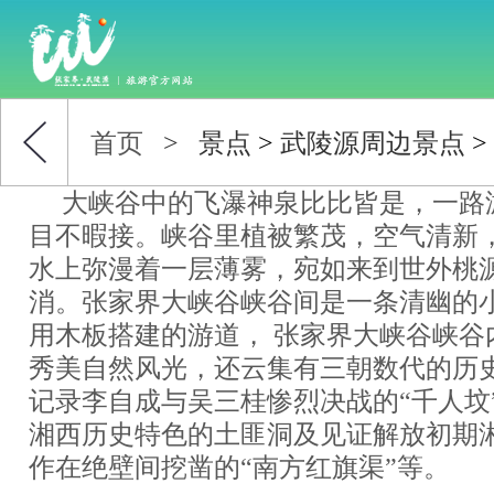
首页
>
景点
>
武陵源周边景点
>
大峡谷中的飞瀑神泉比比皆是，一路
目不暇接。峡谷里植被繁茂，空气清新
水上弥漫着一层薄雾，宛如来到世外桃
消。张家界大峡谷峡谷间是一条清幽的
用木板搭建的游道， 张家界大峡谷峡谷
秀美自然风光，还云集有三朝数代的历
记录李自成与吴三桂惨烈决战的“千人坟
湘西历史特色的土匪洞及见证解放初期
作在绝壁间挖凿的“南方红旗渠”等。