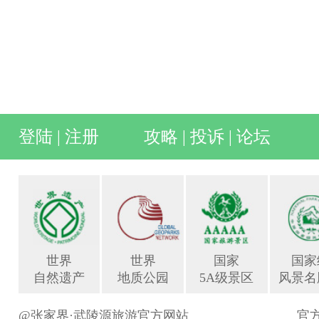
登陆
|
注册
攻略
|
投诉
|
论坛
世界
世界
国家
国家
自然遗产
地质公园
5A级景区
风景名
@张家界·武陵源旅游官方网站
官