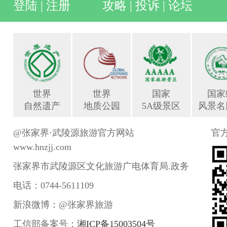
登陆
|
注册
攻略
|
投诉
|
论坛
世界
世界
国家
国家
自然遗产
地质公园
5A级景区
风景名
@张家界·武陵源旅游官方网站
官
www.hnzjj.com
张家界市武陵源区文化旅游广电体育局.政务
电话：0744-5611109
新浪微博：@张家界旅游
工信部备案号：
湘ICP备15003504号