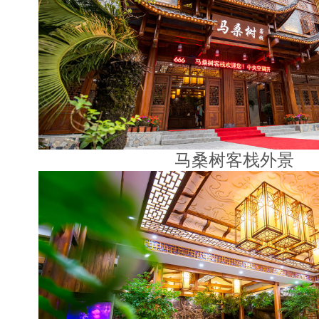
马桑树客栈外景