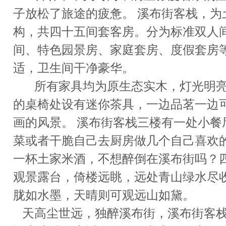
子放松了旅途的疲惫。 溪布街客栈，为
构，共四十五间套客房。分为标准双人
间、特色园景房、家庭套房、度假套房
适，卫生间干净豪华。
所有家具均为原生态实木，灯光明亮
的桌椅处设有迷你茶具，一边品茗一边
画的风景。 溪布街客栈三楼有一处小餐
菜或者干脆自己去厨房做几个自己喜欢
一杯土家米酒，不想醉倒在溪布街吗？
观景露台，倚楼远眺，远处青山绿水尽
胧如水墨，天晴则可观远山如黛。
天高尘世远，独醉溪布街，溪布街客