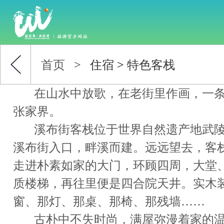
首页
>
住宿
>
特色客栈
在山水中放歌，在老街里作画，
一
张家界。
溪布街客栈位于世界自然遗产地武陵
溪布街入口，畔溪而建。远远望去，客
走进朴素如家的大门，环顾四周，大堂
质楼梯，再往里便是四合院天井。实木
窗、那灯、那桌、那椅、那残墙……
古朴中不失时尚，满屋弥漫着家的温